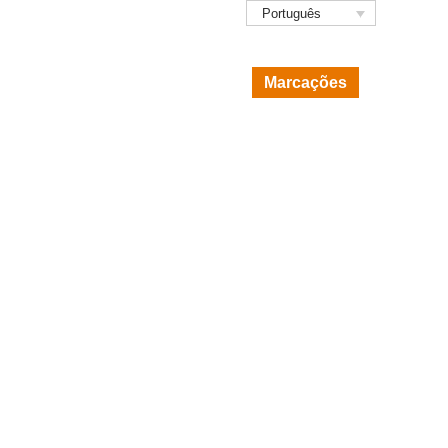
Português
s
|
Corpo Clínico
|
Fale Connosco
ia
Outras Especialidades
Marcações
Cirurgia Geral
Clínica Geral
Coaching
Consulta da Dor
Imunoalergologia
Medicina Interna
Neurologia
ia
Nutrição
Osteopatia